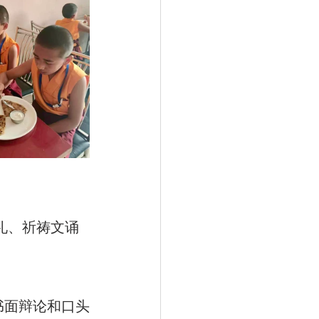
礼、祈祷文诵
书面辩论和口头