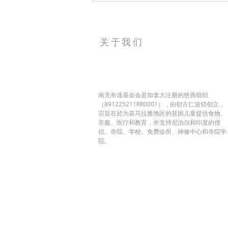
关于我们
南无布達基金会是加拿大注册的慈善组织
（891225211RR0001），由创古仁波切创立，
宗旨在於为喜马拉雅地区的贫困儿童提供食物、
衣服、医疗和教育，并支持尼泊尔和印度的僧
侣、寺院、学校、免费诊所、禅修中心和寺院学
院。