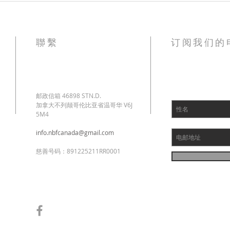
聯繫
订阅我们的
邮政信箱 46898 STN.D.
加拿大不列颠哥伦比亚省温哥华 V6J
5M4
info.nbfcanada@gmail.com
慈善号码：891225211RR0001