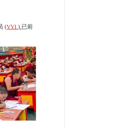
 (
VVI 
) 
已前